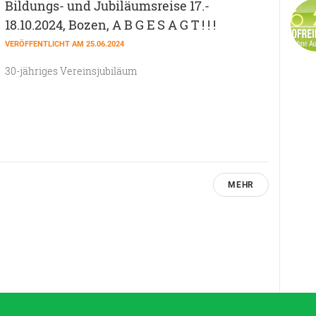
Bildungs- und Jubiläumsreise 17.-
18.10.2024, Bozen, A B G E S A G T ! ! !
VERÖFFENTLICHT AM 25.06.2024
30-jähriges Vereinsjubiläum
MEHR