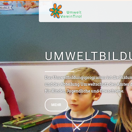
UMWELTBIL
Das Umweltbildungsprogramm ist die Bildung
und der Abteilung Umweltschutz des Amtes d
für Kinder, Jugendliche und Erwachsene.
MEHR