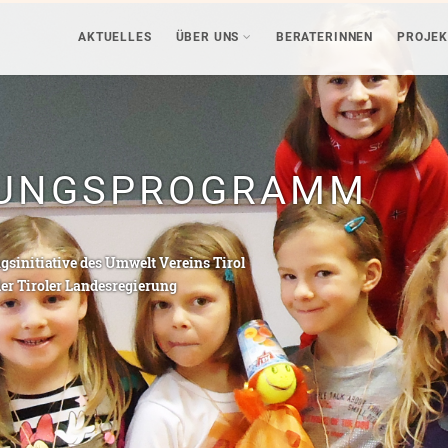
AKTUELLES
ÜBER UNS
BERATERINNEN
PROJEK
DUNGSPROGRAMM
sinitiative des Umwelt Vereins Tirol
er Tiroler Landesregierung