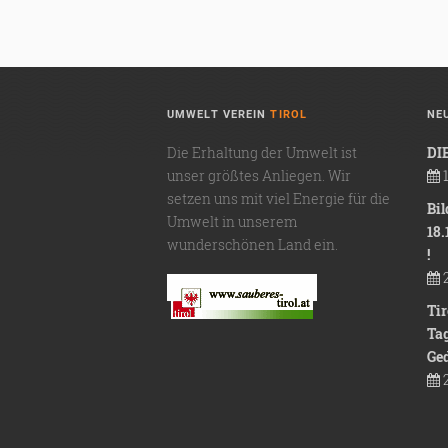
UMWELT VEREIN
TIROL
NE
Die Erhaltung der Umwelt ist
DI
unser größtes Anliegen. Wir
1
setzen uns mit viel Energie für die
Bil
Umwelt in unserem
18.
wunderschönen Land ein.
!
2
Ti
Ta
Ge
2