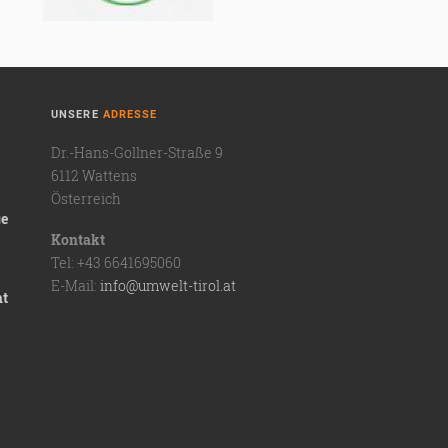
UNSERE
ADRESSE
Dr.-Hans-Gollner-Straße 9
6112 Wattens
Österreich
ge
Kontakt
Tel: +43 6641695060
E-Mail:
info@umwelt-tirol.at
ht