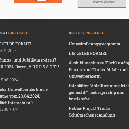
UESTE
BEITRÄGE
NEUESTE
PROJEKTE
E GELBE FORMEL
Umweltbildungsprogramm
3.11.2024
DIE GELBE FORMEL
dungs- und Jubiläumsreise 17.-
Ausbildungskurse "Fachkundi
10.2024, Bozen, A B G E S A G T ! !
Person" und Tiroler Abfall- und
UmweltberaterIn
5.06.2024
Infoblätter "Abfalltrennung leic
roler UmweltberaterInnen-
gemacht!", mehrsprachig und
gung vom 23.04.2024,
barrierefrei
dächtnisprotokoll
ReUse-Projekt Tiroler
5.06.2024
Schultaschensammlung