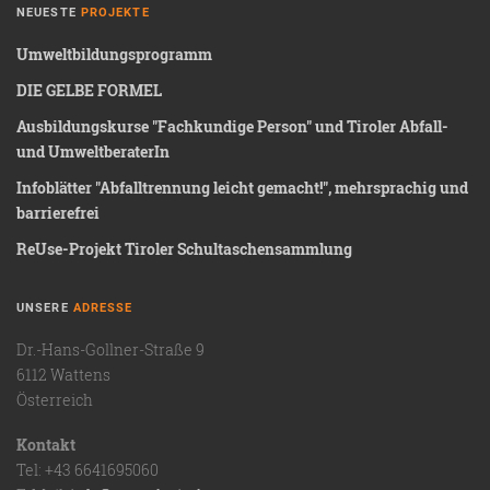
NEUESTE
PROJEKTE
Umweltbildungsprogramm
DIE GELBE FORMEL
Ausbildungskurse "Fachkundige Person" und Tiroler Abfall-
und UmweltberaterIn
Infoblätter "Abfalltrennung leicht gemacht!", mehrsprachig und
barrierefrei
ReUse-Projekt Tiroler Schultaschensammlung
UNSERE
ADRESSE
Dr.-Hans-Gollner-Straße 9
6112 Wattens
Österreich
Kontakt
Tel: +43 6641695060