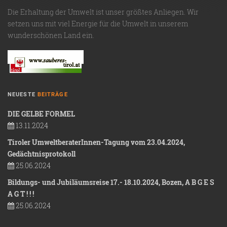
Die Erhaltung der Umwelt ist unser größtes Anliegen. Wir
setzen uns mit viel Energie für die Umwelt in unserem
wunderschönen Land ein.
NEUESTE
BEITRÄGE
DIE GELBE FORMEL
13.11.2024
Tiroler UmweltberaterInnen-Tagung vom 23.04.2024,
Gedächtnisprotokoll
25.06.2024
Bildungs- und Jubiläumsreise 17.- 18.10.2024, Bozen, A B G E S
A G T ! ! !
25.06.2024