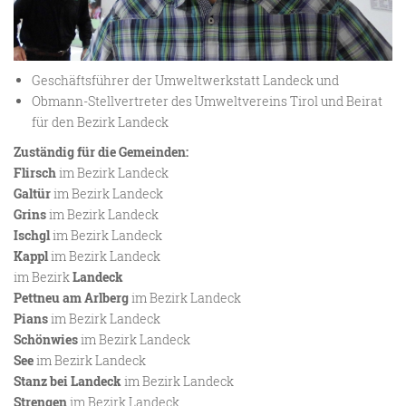
Geschäftsführer der Umweltwerkstatt Landeck und
Obmann-Stellvertreter des Umweltvereins Tirol und Beirat
für den Bezirk Landeck
Zuständig für die Gemeinden:
Flirsch
im Bezirk Landeck
Galtür
im Bezirk Landeck
Grins
im Bezirk Landeck
Ischgl
im Bezirk Landeck
Kappl
im Bezirk Landeck
im Bezirk
Landeck
Pettneu am Arlberg
im Bezirk Landeck
Pians
im Bezirk Landeck
Schönwies
im Bezirk Landeck
See
im Bezirk Landeck
Stanz bei Landeck
im Bezirk Landeck
Strengen
im Bezirk Landeck