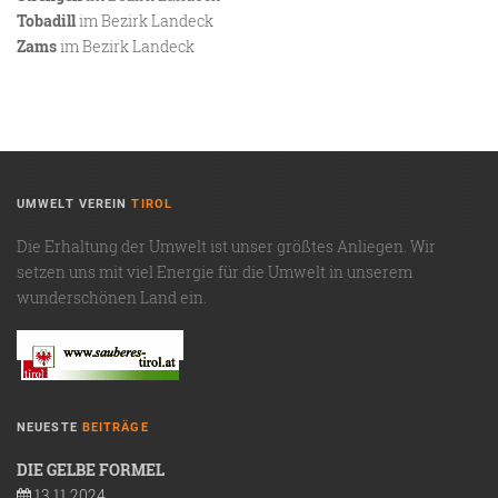
Tobadill
im Bezirk Landeck
Zams
im Bezirk Landeck
UMWELT VEREIN
TIROL
Die Erhaltung der Umwelt ist unser größtes Anliegen. Wir
setzen uns mit viel Energie für die Umwelt in unserem
wunderschönen Land ein.
NEUESTE
BEITRÄGE
DIE GELBE FORMEL
13.11.2024