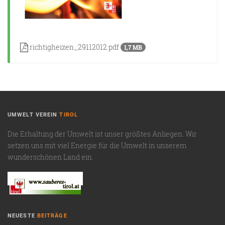
richtigheizen_29112012.pdf
1,7 MB
UMWELT VEREIN
TIROL
Die Erhaltung der Umwelt ist unser größtes Anliegen. Wir
setzen uns mit viel Energie für die Umwelt in unserem
wunderschönen Land ein.
NEUESTE
BEITRÄGE